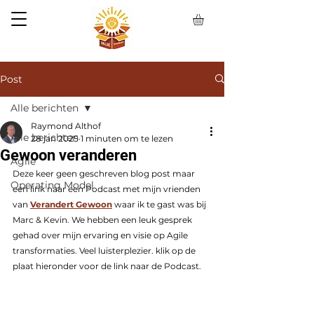
Post
Alle berichten
Raymond Althof
Alle berichten
28 jan 2025
1 minuten om te lezen
Gewoon veranderen
Agile
Deze keer geen geschreven blog post maar 
Operating Model
een link naar een Podcast met mijn vrienden 
van 
Verandert Gewoon
 waar ik te gast was bij 
Marc & Kevin. We hebben een leuk gesprek 
gehad over mijn ervaring en visie op Agile 
transformaties. Veel luisterplezier. klik op de 
plaat hieronder voor de link naar de Podcast.