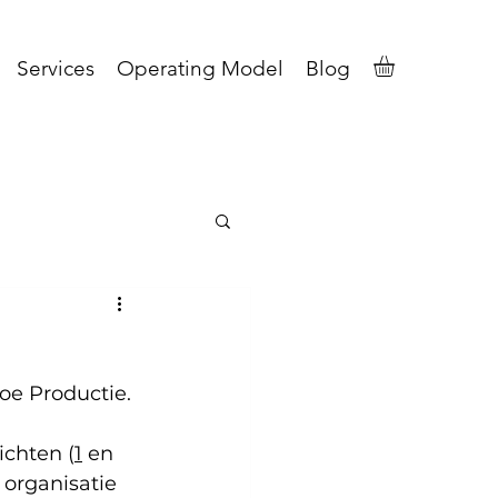
Services
Operating Model
Blog
oe Productie. 
ichten (
1
 en 
 organisatie 